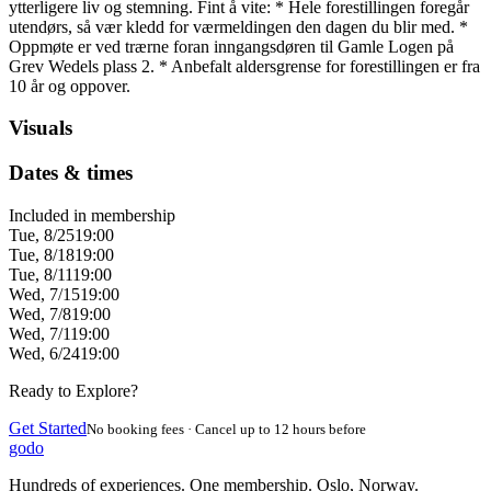
ytterligere liv og stemning. Fint å vite: * Hele forestillingen foregår
utendørs, så vær kledd for værmeldingen den dagen du blir med. *
Oppmøte er ved trærne foran inngangsdøren til Gamle Logen på
Grev Wedels plass 2. * Anbefalt aldersgrense for forestillingen er fra
10 år og oppover.
Visuals
Dates & times
Included in membership
Tue, 8/25
19:00
Tue, 8/18
19:00
Tue, 8/11
19:00
Wed, 7/15
19:00
Wed, 7/8
19:00
Wed, 7/1
19:00
Wed, 6/24
19:00
Ready to Explore?
Get Started
No booking fees · Cancel up to 12 hours before
godo
Hundreds of experiences. One membership. Oslo, Norway.