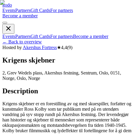
godo
Events
Partners
Gift Cards
For partners
Become a member
Events
Partners
Gift Cards
For partners
Become a member
←
Back to overview
Hosted by
Akershus Fortress
★
4,4
(
9
)
Krigens skjebner
2, Grev Wedels plass, Akershus festning, Sentrum, Oslo, 0151,
Norge, Oslo, Norge
Description
Krigens skjebner er en forestilling av og med skuespiller, forfatter og
kunstmaler Ross Kolby som tar publikum med på en utendørs
vandring på syv stopp rundt på Akershus festning. Der levendegjør
han historier og skjebner til mennesker som representerer både
okkupasjonsmakten og motstandsbevegelsen fra tiden 1940-1945.
Kolby bruker filmmusikk og lydeffekter til fortellingene for å gi dem